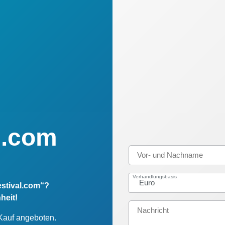
al.com
Verhandlungsbasis
estival.com“?
heit!
 Kauf angeboten.